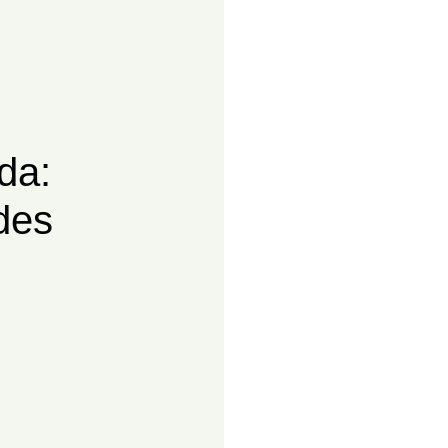
da:
des